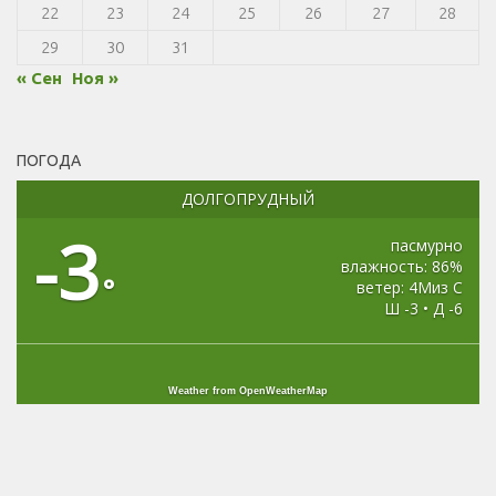
22
23
24
25
26
27
28
29
30
31
« Сен
Ноя »
ПОГОДА
ДОЛГОПРУДНЫЙ
-3
пасмурно
влажность: 86%
°
ветер: 4Миз С
Ш -3 • Д -6
Weather from OpenWeatherMap