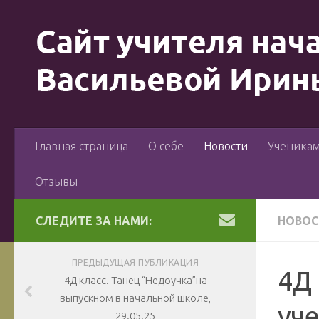
Главная страница
О себе
Новости
Ученика
Отзывы
СЛЕДИТЕ ЗА НАМИ:
НОВОС
ПРЕДЫДУЩАЯ ПУБЛИКАЦИЯ
4Д 
4Д класс. Танец “Недоучка”на
выпускном в начальной школе,
уч
29.05.25