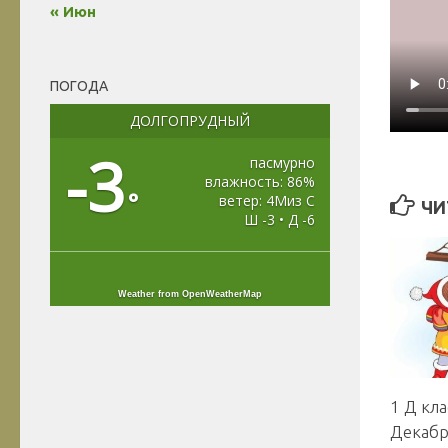
« Июн
ПОГОДА
ДОЛГОПРУДНЫЙ
-3
пасмурно
влажность: 86%
°
ветер: 4Миз С
ЧИ
Ш -3 • Д -6
Weather from OpenWeatherMap
1 Д кл
Декабр