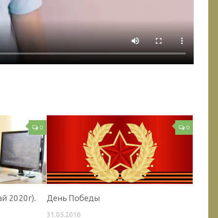
0
0
ай 2020г).
День Победы
31.05.2016