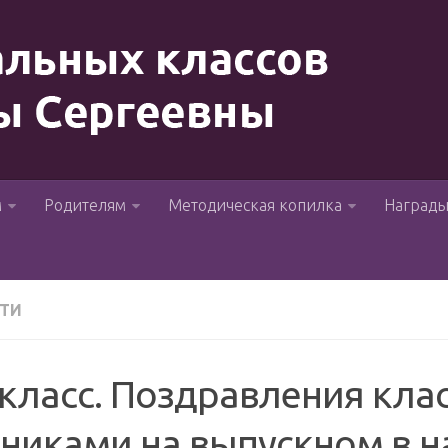
м
Родителям
Методическая копилка
Наград
ТИ
класс. Поздравления кла
ениками на выпускном в 