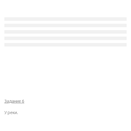
Задание 6
У реки.