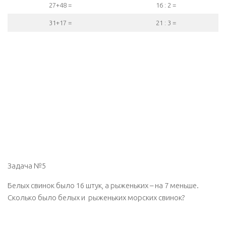
27+48 =
16 : 2 =
31+17 =
21 : 3 =
Задача №5
Белых свинок было 16 штук, а рыженьких – на 7 меньше.
Сколько было белых и рыженьких морских свинок?