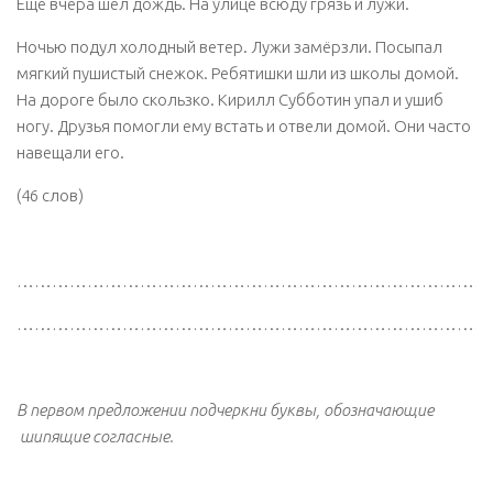
Ещё вчера шёл дождь. На улице всюду грязь и лужи.
Ночью подул холодный ветер. Лужи замёрзли. Посыпал
мягкий пушистый снежок. Ребятишки шли из школы домой.
На дороге было скользко. Кирилл Субботин упал и ушиб
ногу. Друзья помогли ему встать и отвели домой. Они часто
навещали его.
(46 слов)
………………………………………………………………………
………………………………………………………………………
В первом предложении подчеркни буквы, обозначающие
шипящие согласные.