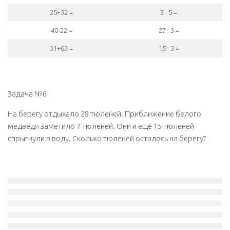
25+32 =
3 · 5 =
40-22 =
27 : 3 =
31+63 =
15 : 3 =
Задача №6
На берегу отдыхало 28 тюленей. Приближение белого
медведя заметило 7 тюленей. Они и ещё 15 тюленей
спрыгнули в воду. Сколько тюленей осталось на берегу?