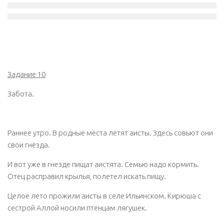
Задание 10
Забота.
Раннее утро. В родные места летят аисты. Здесь совьют они
свои гнёзда.
И вот уже в гнезде пищат аистята. Семью надо кормить.
Отец расправил крылья, полетел искать пищу.
Целое лето прожили аисты в селе Ильинском. Кирюша с
сестрой Аллой носили птенцам лягушек.