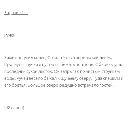
Задание 1
Ручей.
Зиме наступил конец. Стоял тёплый апрельский денёк.
Проснулся ручей и пустился бежать по тропе. С берёзы упал
последний сухой листок. Он запрыгал по чистым струйкам
воды. Ручей весело бежал к Щучьему озеру. Туда спешили и
его братья. Большое озеро радушно встречало гостей.
(42 слова)