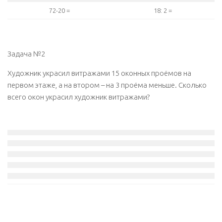
72-20 =
18: 2 =
Задача №2
Художник украсил витражами 15 оконных проёмов на
первом этаже, а на втором – на 3 проёма меньше. Сколько
всего окон украсил художник витражами?