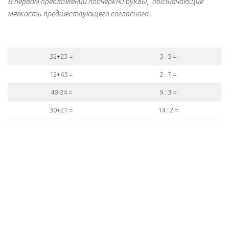
В первом предложении подчеркни буквы, обозначающие
мягкость предшествующего согласного.
32+23 =
3 · 5 =
12+45 =
2 · 7 =
48-24 =
9 : 3 =
30+21 =
14 : 2 =