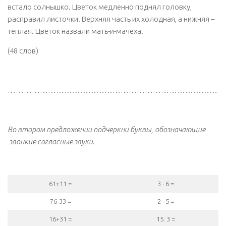
встало солнышко. Цветок медленно поднял головку,
расправил листочки. Верхняя часть их холодная, а нижняя –
тёплая. Цветок назвали мать-и-мачеха.
(48 слов)
………………………………………………………………………
Во втором предложении подчеркни буквы, обозначающие
звонкие согласные звуки.
61+11 =
3 · 6 =
76-33 =
2 · 5 =
16+31 =
15: 3 =