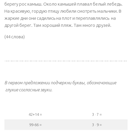
берегу рос камыш. Около камышей плавал белый лебедь.
На красивую, гордую птицу любили смотреть мальчики. В
жаркие дни они садились на плот и переплавлялись на
другой берег. Там хороший пляж. Там много друзей.
(44 слова)
………………………………………………………………………
В первом предложении подчеркни буквы, обозначающие
глухие согласные звуки.
42+14 =
3 · 7 =
99-66 =
3 · 9 =