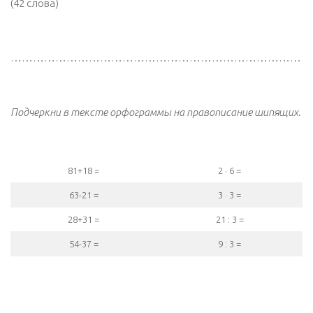
(42 слова)
………………………………………………………………………
Подчеркни в тексте орфограммы на правописание шипящих.
81+18 =
2 · 6 =
63-21 =
3 · 3 =
28+31 =
21 : 3 =
54-37 =
9 : 3 =