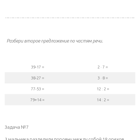
………………………………………………………………………
Разбери второе предложение по частям речи.
39-17 =
2 · 7 =
38-27 =
3 · 8 =
77-53 =
12 : 2 =
79+14 =
14 : 2 =
Задача №7
3 мальчика разделили поровну между собой 18 орехов.