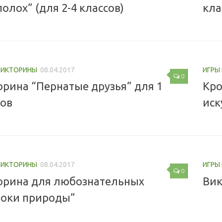
олох” (для 2-4 классов)
кла
 ВИКТОРИНЫ
08.04.2017
ИГРЫ
0
орина “Пернатые друзья” для 1
Кро
сов
иск
 ВИКТОРИНЫ
08.04.2017
ИГРЫ
0
орина для любознательных
Вик
токи природы”