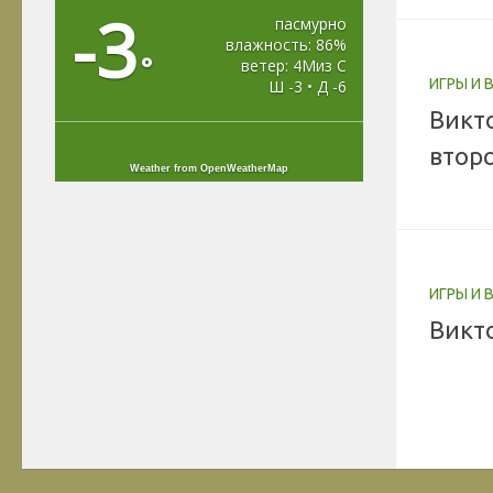
-3
пасмурно
влажность: 86%
°
ветер: 4Миз С
ИГРЫ И
Ш -3 • Д -6
Викт
втор
Weather from OpenWeatherMap
ИГРЫ И
Викто