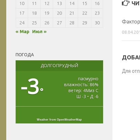
ЧИ
10
11
12
13
14
15
16
17
18
19
20
21
22
23
Фактор
24
25
26
27
28
29
30
« Мар
Июл »
08.04.20
ПОГОДА
ДОБА
ДОЛГОПРУДНЫЙ
Для от
-3
пасмурно
влажность: 86%
°
ветер: 4Миз С
Ш -3 • Д -6
Weather from OpenWeatherMap