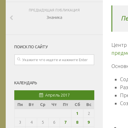
ПРЕДЫДУЩАЯ ПУБЛИКАЦИЯ
Пе
Знаника
Центр 
ПОИСК ПО САЙТУ
предм
Основ
Со
КАЛЕНДАРЬ
Ра
Пр
Апрель 2017
Со
Пн
Вт
Ср
Чт
Пт
Сб
Вс
1
2
3
4
5
6
7
8
9