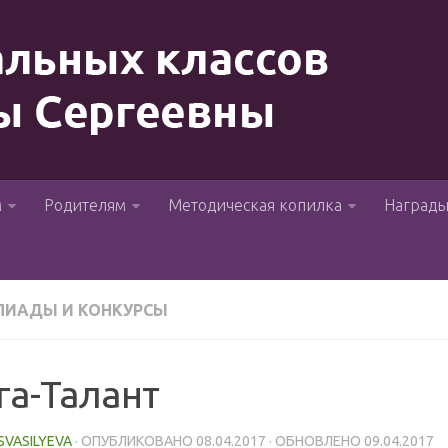
м
Родителям
Методическая копилка
Наград
ИАДЫ И КОНКУРСЫ
га-Талант
ISVASILYEVA
· ОПУБЛИКОВАНО
08.04.2017
· ОБНОВЛЕНО
09.04.2017