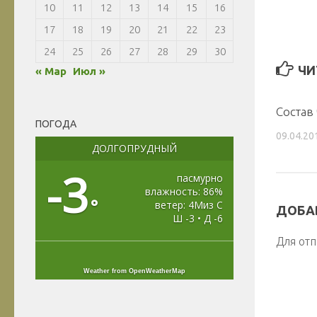
10
11
12
13
14
15
16
17
18
19
20
21
22
23
24
25
26
27
28
29
30
ЧИ
« Мар
Июл »
Состав
ПОГОДА
09.04.20
ДОЛГОПРУДНЫЙ
-3
пасмурно
влажность: 86%
°
ветер: 4Миз С
ДОБА
Ш -3 • Д -6
Для от
Weather from OpenWeatherMap