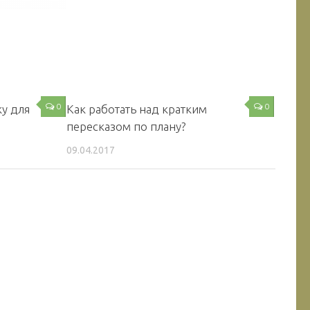
0
0
ку для
Как работать над кратким
пересказом по плану?
09.04.2017