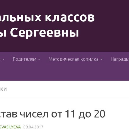
м
Родителям
Методическая копилка
Наград
ТКИ
тав чисел от 11 до 20
ISVASILYEVA
·
09.04.2017